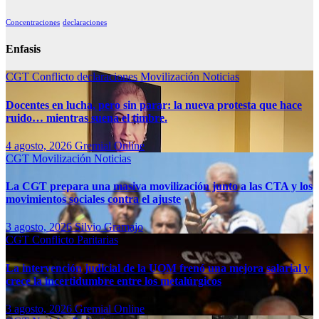
Concentraciones
declaraciones
Enfasis
CGT
Conflicto
declaraciones
Movilización
Noticias
Docentes en lucha, pero sin parar: la nueva protesta que hace
ruido… mientras suena el timbre.
4 agosto, 2026
Gremial Online
CGT
Movilización
Noticias
La CGT prepara una masiva movilización junto a las CTA y los
movimientos sociales contra el ajuste
3 agosto, 2026
Silvio Gramajo
CGT
Conflicto
Paritarias
La intervención judicial de la UOM frenó una mejora salarial y
crece la incertidumbre entre los metalúrgicos
3 agosto, 2026
Gremial Online