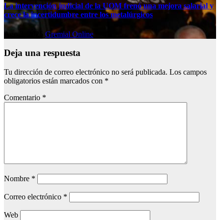
La intervención judicial de la UOM frenó una mejora salarial y
crece la incertidumbre entre los metalúrgicos
Ago 3, 2026
Gremial Online
Deja una respuesta
Tu dirección de correo electrónico no será publicada.
Los campos
obligatorios están marcados con
*
Comentario
*
Nombre
*
Correo electrónico
*
Web