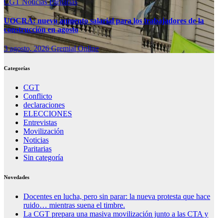
CGT
Noticias
Paritarias
UOCRA: nuevo aumento salarial para los trabajadores de la
construcción en agosto
3 agosto, 2026
Gremial Online
Categorías
CGT
Conflicto
declaraciones
ELECCIONES
Entrevistas
Movilización
Noticias
Paritarias
Sin categoría
Novedades
Docentes en lucha, pero sin parar: la nueva protesta que hace
ruido… mientras suena el timbre.
La CGT prepara una masiva movilización junto a las CTA y