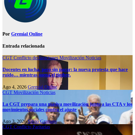
Por
Gremial Online
Entrada relacionada
CGT
Conflicto
declaraciones
Movilización
Noticias
Docentes en lucha, pero sin parar: la nueva protesta que hace
ruido… mientras suena el timbre.
Ago 4, 2026
Gremial Online
CGT
Movilización
Noticias
La CGT prepara una masiva movilización junto a las CTA y los
movimientos sociales contra el ajuste
Ago 3, 2026
Silvio Gramajo
CGT
Conflicto
Paritarias